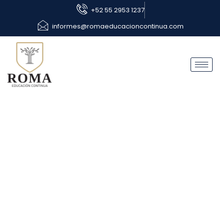
+52 55 2953 1237
informes@romaeducacioncontinua.com
Página de ejemplo
Esta es una página de ejemplo. Es diferente a una
entrada del blog porque permanecerá en un solo lugar
y aparecerá en la navegación de su sitio (en la
mayoría de los temas). La mayoría de las personas
comienzan con una página “Acerca de” que les
presenta a los visitantes potenciales del sitio. Podría
decir algo así:
¡Bienvenido! Soy camarero de día, aspirante a actor